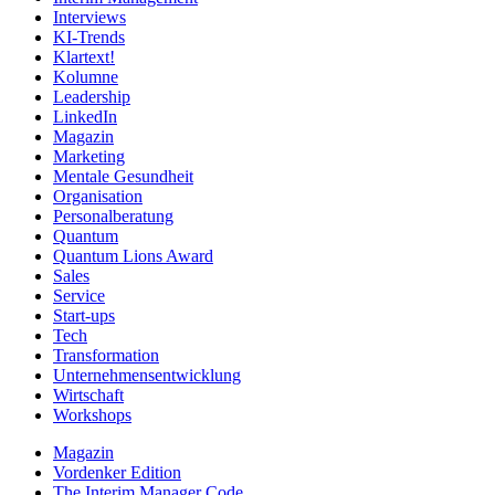
Interviews
KI-Trends
Klartext!
Kolumne
Leadership
LinkedIn
Magazin
Marketing
Mentale Gesundheit
Organisation
Personalberatung
Quantum
Quantum Lions Award
Sales
Service
Start-ups
Tech
Transformation
Unternehmensentwicklung
Wirtschaft
Workshops
Magazin
Vordenker Edition
The Interim Manager Code